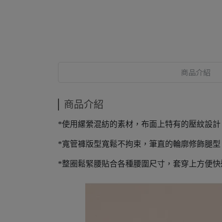
商品介紹
商品介紹
*使用縲縈混紡的素材，布面上特有的壓紋設
*寬管褲版型寬鬆不拘束，筆直的輪廓修飾腿
*整圈鬆緊腰貼合各種腰圍尺寸，套穿上方便快