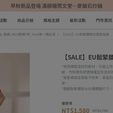
早秋新品登場 滿額贈雨文堂─麥飯石炒鍋
活動
商品分類
風格主題
最新活動
門市資訊
品
,
寬褲
,
0618變價7折
,
Final單一價出清
【SALE】EU鬆緊腰壓紋寬管長褲
【SALE】EU鬆
*使用縲縈混紡的素材，布面上
膩，內有裡布舒適親膚且有良好
*寬管褲版型寬鬆不拘束，筆直
果。
*整圈鬆緊腰貼合各種腰圍尺寸
優惠價
NT$1,580
NT$3,780