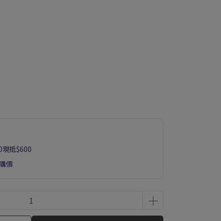
00現抵$600
購價