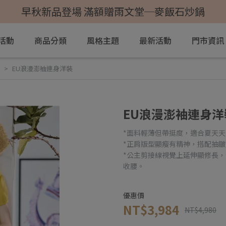
早秋新品登場 滿額贈雨文堂─麥飯石炒鍋
活動
商品分類
風格主題
最新活動
門市資訊
EU浪漫澎袖連身洋裝
EU浪漫澎袖連身洋
*面料輕薄但帶挺度，適合夏天
*正肩版型顯瘦有精神，搭配抽
*公主剪接線視覺上延伸顯修長
收腰。
優惠價
NT$3,984
NT$4,980