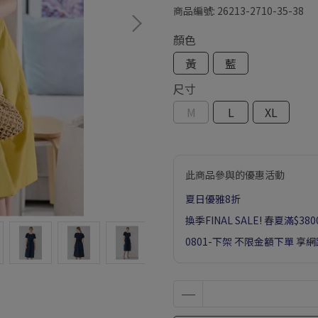
商品編號:
26213-2710-35-38
顏色
黃
藍
尺寸
M
L
XL
此商品參與的優惠活動
夏日優雅8折
換季FINAL SALE! 春夏滿$38
0801-下架 不限金額下單 