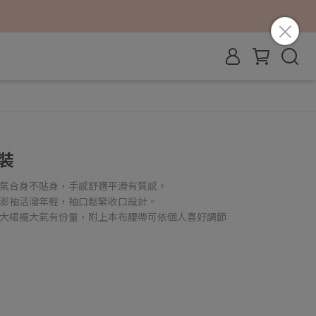
裝
天氣合身不貼身，手感舒適平滑有質感。
皺澎袖活潑年輕，袖口鬆緊收口設計。
，大裙襬大氣有份量，附上本布腰帶可依個人喜好調節