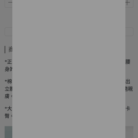
商品介紹
規格
商品介紹
*正肩版型修伸顯瘦，七分拋袖長適合春天氣候，不強調腰
身的筆直線條視覺上延展更修長。
*棉混紡萊塞爾纖維的平織素材，偽素面剪花緹織變化帶出
立體感，嵌入面料的閃蔥提升整件精緻度，內有裡布舒適親
膚。
*大圓領綁繩設計，繩尾流蘇細節點綴，下擺開衩舒適不卡
臀。