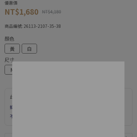
優惠價
NT$1,680
NT$4,180
商品編號:
26113-2107-35-38
顏色
黃
白
尺寸
M
L
XL
此商品參與的優惠活動
換季FINAL SALE! 春夏滿$3800現抵$600
不限金額下單 享網路獨家款加購價