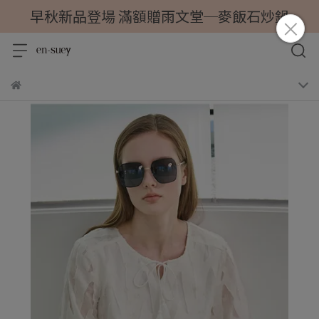
早秋新品登場 滿額贈雨文堂─麥飯石炒鍋