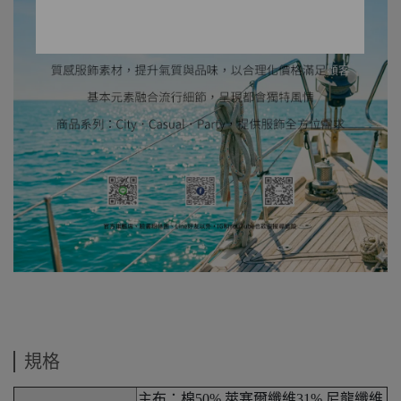
規格
主布：棉50% 萊塞爾纖維31% 尼龍纖維