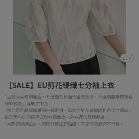
1
/
9
【SALE】EU剪花緹織七分袖上衣
*正肩版型修伸顯瘦，七分拋袖長適合春天氣候，不強調腰身的筆直
線條視覺上延展更修長。
*棉混紡萊塞爾纖維的平織素材，偽素面剪花緹織變化帶出立體感，
嵌入面料的閃蔥提升整件精緻度，內有裡布舒適親膚。
*大圓領綁繩設計，繩尾流蘇細節點綴，下擺開衩舒適不卡臀。