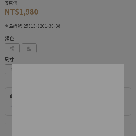
優惠價
NT$1,980
商品編號:
25313-1201-30-38
顏色
橘
藍
尺寸
M
L
XL
此商品參與的優惠活動
不限金額下單 享網路獨家款加購價