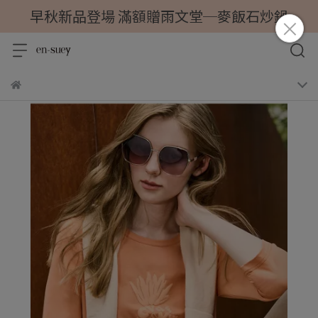
早秋新品登場 滿額贈雨文堂─麥飯石炒鍋