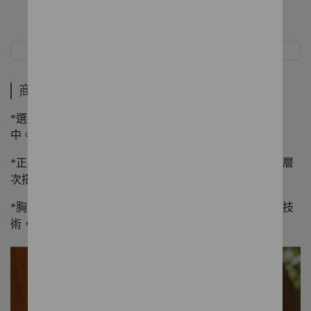
商品介紹
規格
商品介紹
*選用高含棉有彈性的針織素材，面料親膚透氣，厚薄適
中。
*正肩版型俐落顯瘦，單穿或外加線衫皆百搭，是一款可層
次搭配的單品。
*胸前同色系英文字體拼出鳳梨的圖樣，並使用發泡印花技
術，使視覺上質感滿分。