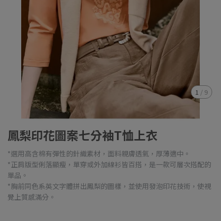
1
/
9
鳳梨印花圖案七分袖T恤上衣
*選用高含棉有彈性的針織素材，面料親膚透氣，厚薄適中。
*正肩版型俐落顯瘦，單穿或外加線衫皆百搭，是一款可層次搭配的
單品。
*胸前同色系英文字體拼出鳳梨的圖樣，並使用發泡印花技術，使視
覺上質感滿分。