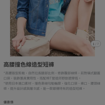
1
/
7
高腰撞色線造型短褲
*高腰版型剪裁，自然拉長腿部比例，修飾腹部線條，前對稱式翻蓋
口袋，裝飾兼具實用性，搭配棉T營造郊野旅遊穿搭。
*使用日本進口素材，撞色車線勾勒輪廓，強化口袋、褲口、腰頭線
條，提升設計感與層次感，是一款銀穗特有的造型短褲。
優惠價