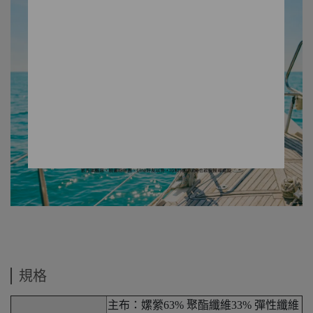
規格
主布：嫘縈63% 聚酯纖維33% 彈性纖維