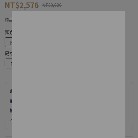
NT$2,576
NT$3,680
商品編號:
26113-1509-50-38
顏色
白
尺寸
M
L
此商品參與的優惠活動
寵粉獨享7折
換季FINAL SALE! 春夏滿$3800現抵$600
不限金額下單 享網路獨家款加購價