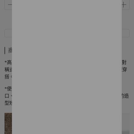
商品介紹
規格
商品介紹
*高腰版型剪裁，自然拉長腿部比例，修飾腹部線條，前對
稱式翻蓋口袋，裝飾兼具實用性，搭配棉T營造郊野旅遊穿
搭。
*使用日本進口素材，撞色車線勾勒輪廓，強化口袋、褲
口、腰頭線條，提升設計感與層次感，是一款銀穗特有的造
型短褲。