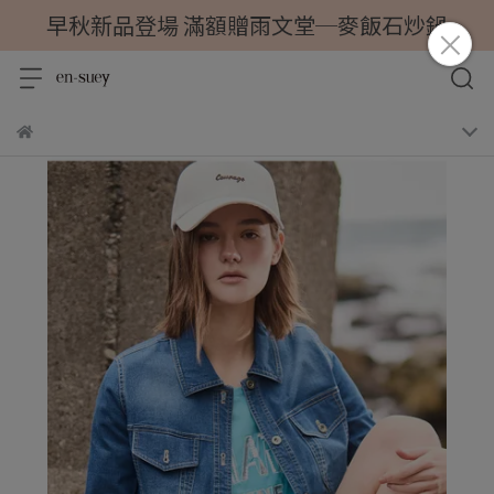
早秋新品登場 滿額贈雨文堂─麥飯石炒鍋