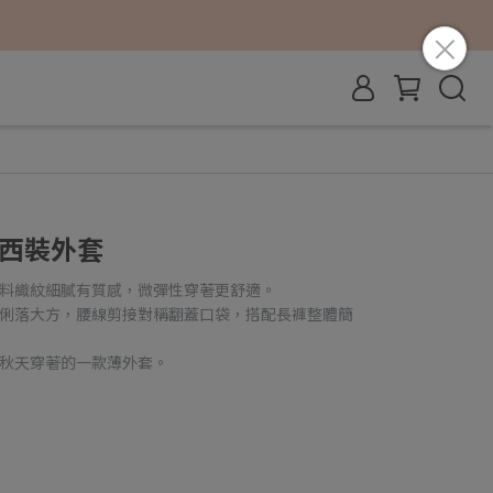
領西裝外套
面料織紋細膩有質感，微彈性穿著更舒適。
計俐落大方，腰線剪接對稱翻蓋口袋，搭配長褲整體簡
合秋天穿著的一款薄外套。