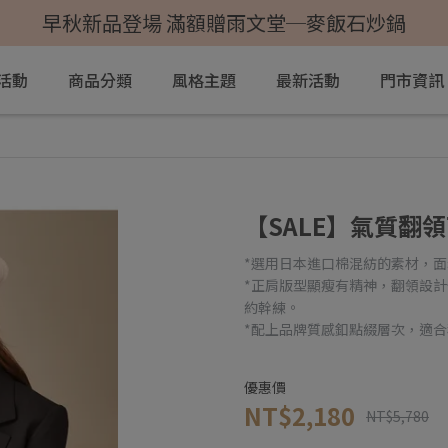
早秋新品登場 滿額贈雨文堂─麥飯石炒鍋
活動
商品分類
風格主題
最新活動
門市資訊
【SALE】氣質翻
*選用日本進口棉混紡的素材，
*正肩版型顯瘦有精神，翻領設
約幹練。
*配上品牌質感釦點綴層次，適
優惠價
NT$2,180
NT$5,780