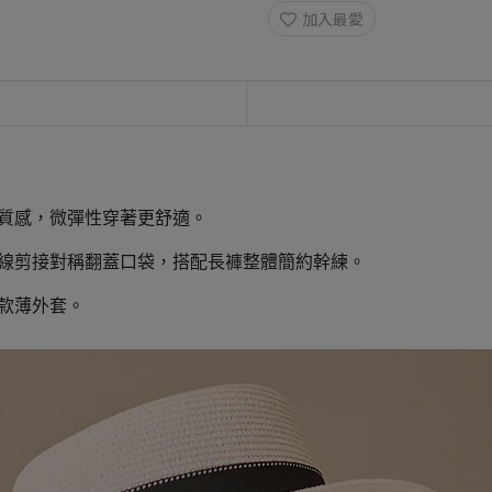
加入最愛
質感，微彈性穿著更舒適。
腰線剪接對稱翻蓋口袋，搭配長褲整體簡約幹練。
款薄外套。