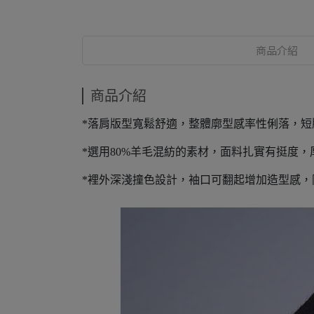
商品介紹
商品介紹
*落肩版型寬鬆舒適，整體廓型感率性俐落，短
*選用80%羊毛混紡的素材，面料扎實有挺度
*裡外深淺撞色設計，袖口可翻起增加造型感，