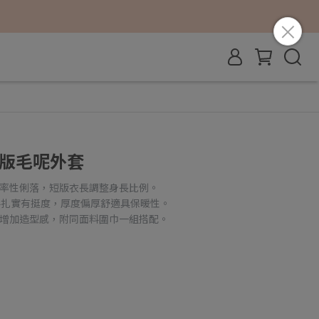
短版毛呢外套
感率性俐落，短版衣長調整身長比例。
料扎實有挺度，厚度偏厚舒適具保暖性。
起增加造型感，附同面料圍巾一組搭配。