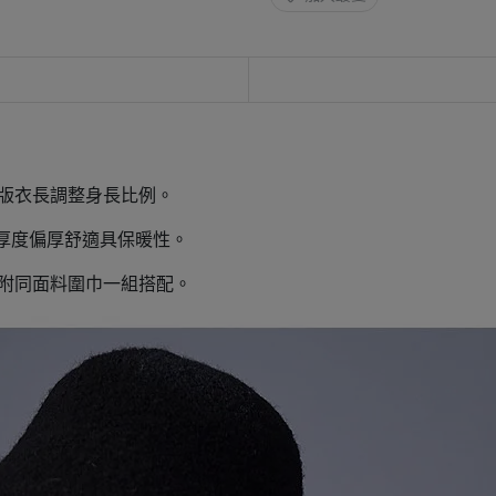
版衣長調整身長比例。
，厚度偏厚舒適具保暖性。
附同面料圍巾一組搭配。