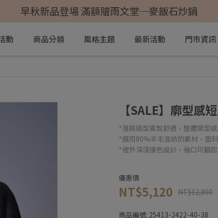
早秋新品登場 滿額贈雨文堂─麥飯石炒鍋
活動
商品分類
風格主題
最新活動
門市資訊
【SALE】廓型感
*落肩版型寬鬆舒適，整體廓型
*選用80%羊毛混紡的素材，面
*裡外深淺撞色設計，袖口可翻
優惠價
NT$5,120
NT$12,800
商品編號:
25413-2422-40-38