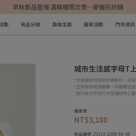
早秋新品登場 滿額贈雨文堂─麥飯石炒鍋
活動
商品分類
風格主題
最新活動
門市資訊
城市生活感字母T
*衣身選用棉質的針織素材，手
*正肩版型俐落顯瘦，斜邊開岔
*前片英文字亮片中空繡特殊工
優惠價
NT$3,180
商品編號:
25313-2208-50-38