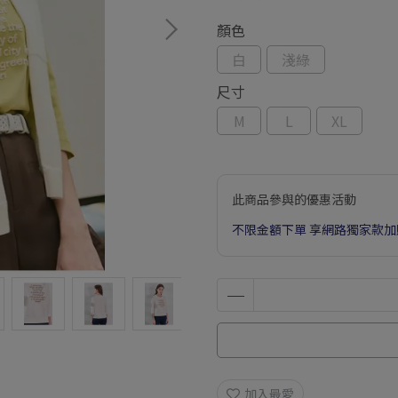
顏色
白
淺綠
尺寸
M
L
XL
此商品參與的優惠活動
不限金額下單 享網路獨家款加
加入最愛