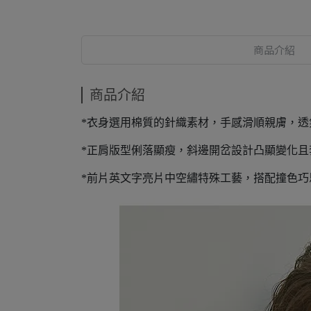
商品介紹
商品介紹
*衣身選用棉質的針織素材，手感滑順親膚，
*正肩版型俐落顯瘦，斜邊開岔設計凸顯變化
*前片英文字亮片中空繡特殊工藝，搭配撞色巧