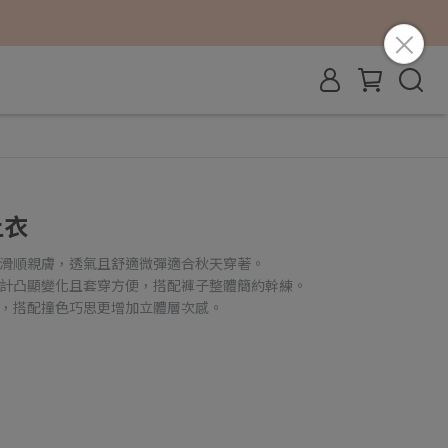
上衣
感滑順親膚，透氣且舒適微彈適合秋天穿著。
設計凸顯變化且套穿方便，搭配褲子整體簡約幹練。
藝，搭配撞色巧思更增加立體層次感。