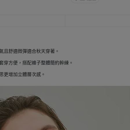
透氣且舒適微彈適合秋天穿著。
且套穿方便，搭配褲子整體簡約幹練。
思更增加立體層次感。