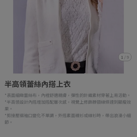
1
/
9
半高領蕾絲內搭上衣
*表面細緻蕾絲布，內裡舒適親膚，彈性的針織素材穿著上易活動。
*半高領設計內搭增加搭配層次感，視覺上修飾脖頸線條達到顯瘦效
果。
*剪接壓褶袖口變化不單調，外搭素面襯衫或線衫時，帶出浪漫小細
節。