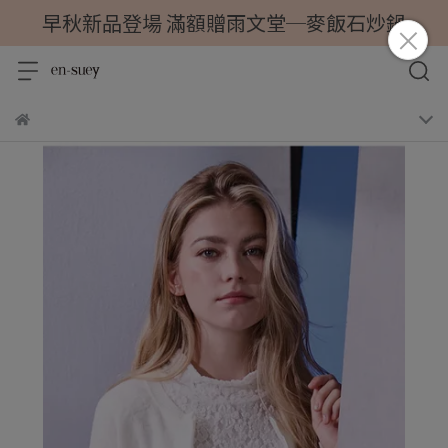
早秋新品登場 滿額贈雨文堂─麥飯石炒鍋