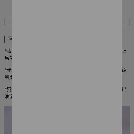
商品介紹
規格
商品介紹
*表面細緻蕾絲布，內裡舒適親膚，彈性的針織素材穿著上
易活動。
*半高領設計內搭增加搭配層次感，視覺上修飾脖頸線條達
到顯瘦效果。
*剪接壓褶袖口變化不單調，外搭素面襯衫或線衫時，帶出
浪漫小細節。