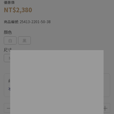
優惠價
NT$2,380
商品編號:
25413-2201-50-38
顏色
白
黑
尺寸
M
L
XL
此商品參與的優惠活動
不限金額下單 享網路獨家款加購價