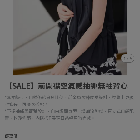
1
/
9
【SALE】前開襟空氣感抽繩無袖背心
*無袖版型，自然修飾身形比例，前金屬拉鍊開襟設計，視覺上更顯
得修長，可層次搭配。
*下擺抽繩與荷葉設計，自由調節身型，增加流動感，直立式口袋配
置，乾淨俐落，內搭棉T展現日系輕盈時尚感。
優惠價