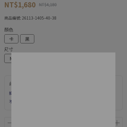
NT$1,680
NT$4,180
商品編號:
26113-1405-40-38
顏色
卡
黑
尺寸
M
L
此商品參與的優惠活動
換季FINAL SALE! 春夏滿$3800現抵$600
不限金額下單 享網路獨家款加購價