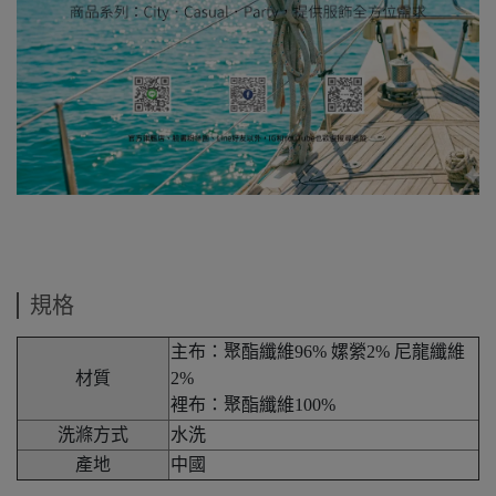
規格
主布：聚酯纖維96% 嫘縈2% 尼龍纖維
材質
2%
裡布：聚酯纖維100%
洗滌方式
水洗
產地
中國