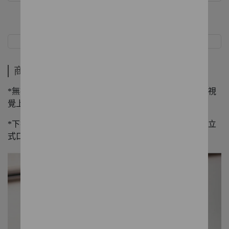
商品介紹
規格
商品介紹
*無袖版型，自然修飾身形比例，前金屬拉鍊開襟設計，視
覺上更顯得修長，可層次搭配。
*下擺抽繩與荷葉設計，自由調節身型，增加流動感，直立
式口袋配置，乾淨俐落，內搭棉T展現日系輕盈時尚感。