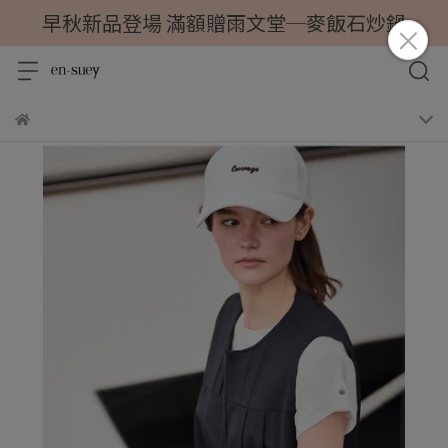
早秋新品登場 滿額贈雨文堂─麥飯石炒鍋