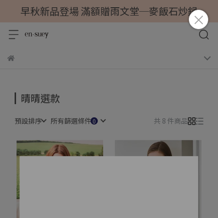
早秋新品登場 滿額贈雨文堂─麥飯石炒鍋
晴晴選款
預設排序
所有篩選條件
共 8 件商品