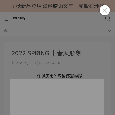
早秋新品登場 滿額贈雨文堂─麥飯石炒鍋
2022 SPRING ｜春天形象
ensuey
2022-04-18
工作與居家的界線逐漸模糊
#銀穗2022春季新品，開啟每一天溫柔舒適的儀式
感生活
結合自然氣息與都會流行為設計主軸
打造一系列戶外與室內通勤可交互穿搭的服飾