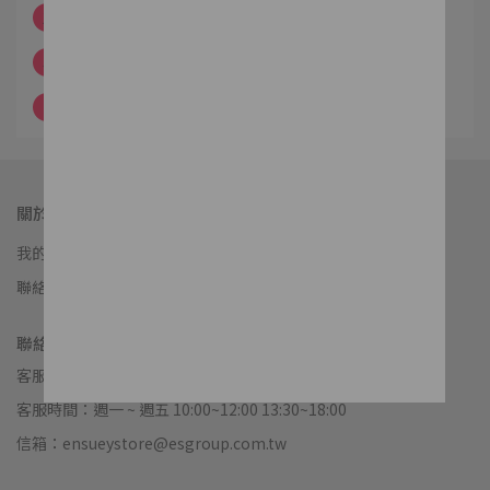
3
2024 AW｜城市旅人
4
2024 SS｜如夢田園
5
2023 AW｜漫活時代
關於我們
我的帳戶
購物說明
常見問題
會員權益
門市資訊
品牌故事
聯絡我們
服務條款
聯絡資訊
客服專線：02-2523-4655
客服時間：週一 ~ 週五 10:00~12:00 13:30~18:00
信箱：ensueystore@esgroup.com.tw