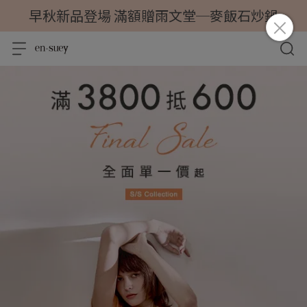
早秋新品登場 滿額贈雨文堂─麥飯石炒鍋