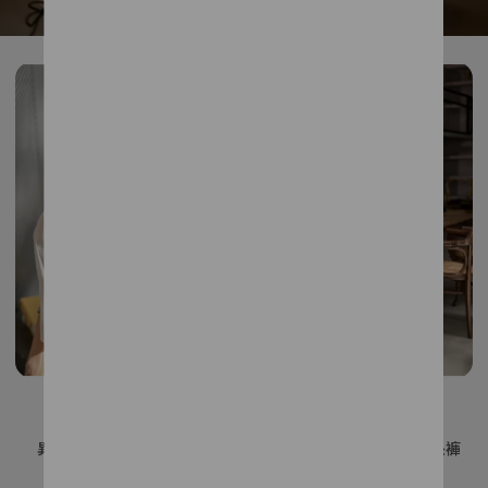
異素材拼接牛仔棉T上衣
百搭純色口袋切接直筒長褲