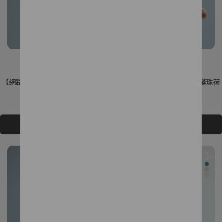
【網路獨家款】落肩休閒正反兩穿
【網路獨家款】異素材拼接縫珠荷
上衣
葉袖上衣
NT$880
NT$2,080
NT$880
NT$2,080
加入購物車
加入購物車